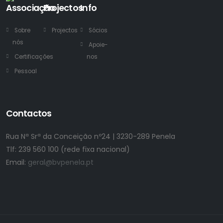
Associação
Projectos
Info
Sobre
Projectos
Sócios
nós
Apoie-
Certificações
nos
Pessoal
Contactos
Rua Nª Srª da Conceição nº24 | 3230-289 Penela
Tlf:
239 560 100 (rede fixa nacional)
Email:
geral@bvpenela.pt